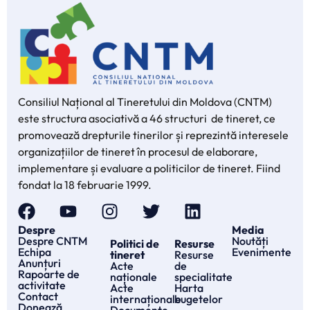
Consiliul Național al Tineretului din Moldova (CNTM)
este structura asociativă a 46 structuri de tineret, ce
promovează drepturile tinerilor și reprezintă interesele
organizațiilor de tineret în procesul de elaborare,
implementare și evaluare a politicilor de tineret. Fiind
fondat la 18 februarie 1999.
Despre
Media
Despre CNTM
Noutăți
Politici de
Resurse
Echipa
Evenimente
tineret
Resurse
Anunțuri
Acte
de
Rapoarte de
naționale
specialitate
activitate
Acte
Harta
Contact
internaționale
bugetelor
Donează