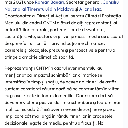
mai 2021 unde
Roman Banari
, Secretar general,
Consiliul 
Naţional al Tineretului din Moldova
și
Aliona Isac
,
Coordonator al Direcției Acțiuni pentru Climă și Protecția
Mediului din cadrul CNTM alături de alți reprezentanți ai
autorităților centrale, partenerilor de dezvoltare,
societății civile, sectorului privat și mass-media au discutat
despre eforturilor țării privind acțiunile climatice,
barierele și blocajele, precum și perspectivele pentru a
atinge o ambiție climatică sporită.
Reprezentanții CNTM în cadrul evenimentului au
menționat că impactul schimbărilor climatice se
intensifică în timp și spațiu, de aceea noi tinerii de astăzi
suntem conștienți că urmează să ne confruntăm în viitor
cu grave efecte în toate domeniile. Dar nu am dori să
devenim victime pasive, dorim o schimbare și luptam mai
mult ca niciodată, însă avem nevoie de susținere și de o
implicare cât mai largă în rândul tinerilor în procesele
decizionale legate de mediu, pentru a fi auziți. Noi