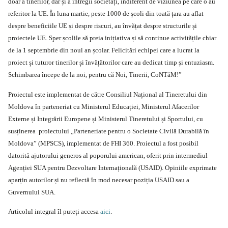
doar a tinerilor, dar și a întregii societăți, indiferent de viziunea pe care o au
referitor la UE. În luna martie, peste 1000 de școli din toată țara au aflat
despre beneficiile UE și despre riscuri, au învățat despre structurile și
proiectele UE. Sper școlile să preia inițiativa și să continue activitățile chiar
de la 1 septembrie din noul an școlar. Felicitări echipei care a lucrat la
proiect și tuturor tinerilor și învățătorilor care au dedicat timp și entuziasm.
Schimbarea începe de la noi, pentru că Noi, Tinerii, CoNTăM!”
Proiectul este implementat de către Consiliul Național al Tineretului din
Moldova în parteneriat cu Ministerul Educației, Ministerul Afacerilor
Externe și Integrării Europene și Ministerul Tineretului și Sportului, cu
susținerea proiectului „Parteneriate pentru o Societate Civilă Durabilă în
Moldova” (MPSCS), implementat de FHI 360. Proiectul a fost posibil
datorită ajutorului generos al poporului american, oferit prin intermediul
Agenției SUA pentru Dezvoltare Internațională (USAID). Opiniile exprimate
aparțin autorilor și nu reflectă în mod necesar poziția USAID sau a
Guvernului SUA.
Articolul integral îl puteți accesa
aici
.