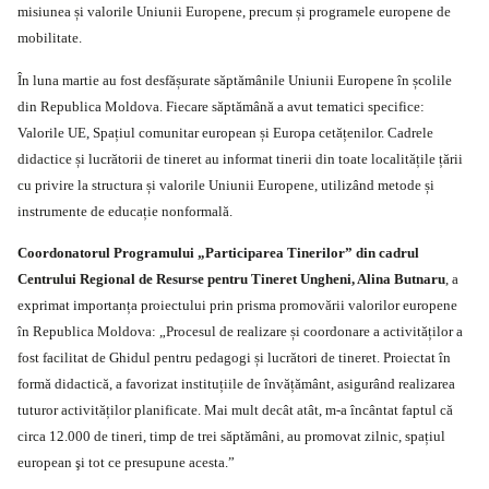
misiunea și valorile Uniunii Europene, precum și programele europene de
mobilitate.
În luna martie au fost desfășurate săptămânile Uniunii Europene în școlile
din Republica Moldova. Fiecare săptămână a avut tematici specifice:
Valorile UE, Spațiul comunitar european și Europa cetățenilor. Cadrele
didactice și lucrătorii de tineret au informat tinerii din toate localitățile țării
cu privire la structura și valorile Uniunii Europene, utilizând metode și
instrumente de educație nonformală.
Coordonatorul Programului „Participarea Tinerilor” din cadrul
Centrului Regional de Resurse pentru Tineret Ungheni, Alina Butnaru
, a
exprimat importanța proiectului prin prisma promovării valorilor europene
în Republica Moldova: „Procesul de realizare și coordonare a activităților a
fost facilitat de Ghidul pentru pedagogi și lucrători de tineret. Proiectat în
formă didactică, a favorizat instituțiile de învățământ, asigurând realizarea
tuturor activităților planificate. Mai mult decât atât, m-a încântat faptul că
circa 12.000 de tineri, timp de trei săptămâni, au promovat zilnic, spațiul
european şi tot ce presupune acesta.”