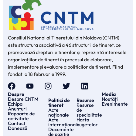
Consiliul Național al Tineretului din Moldova (CNTM)
este structura asociativă a 46 structuri de tineret, ce
promovează drepturile tinerilor și reprezintă interesele
organizațiilor de tineret în procesul de elaborare,
implementare și evaluare a politicilor de tineret. Fiind
fondat la 18 februarie 1999.
Despre
Media
Despre CNTM
Noutăți
Politici de
Resurse
Echipa
Evenimente
tineret
Resurse
Anunțuri
Acte
de
Rapoarte de
naționale
specialitate
activitate
Acte
Harta
Contact
internaționale
bugetelor
Donează
Documente
de poziție