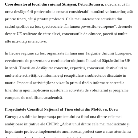
Coordonatorul local din raionul Strășeni, Petru Butnaru
,
a declarat că în
urma desfășurării proiectului a crescut considerabil numărul voluntarilor, atât
printre tineri, cât și printre profesori. Cele mai interesante activități din
cadrul școlilor au fost spectacolele „În lumea poveștilor europene”, desenele
despre UE realizate de către elevi, concursurile de cântece, poezii și multe
alte activități interactive.
În fiecare regiune au fost organizate în luna mai Târgurile Uniunii Europene,
evenimente de prezentare a rezultatelor obținute în cadrul Săptămânilor UE
în școli. Tinerii au desfășurat concerte, expoziții, concursuri, festivaluri și
multe alte activități de informare și recapitulare a subiectelor discutate în
martie. Impactul activităților a vizat în primul rînd o informare corectă a
tinerilor și apoi implicarea acestora în activități de voluntariat și programe
europene de mobilitate academică.
Președintele Consiliul Național al Tineretului din Moldova, Doru
Curoșu
, a subliniat importanța proiectului ca fiind una dintre cele mai
ambițioase inițiative ale CNTM: „A fost unul dintre cele mai mediatizate și
importante proiecte implementate anul acesta, proiect care a atras atenția nu