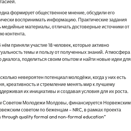
тасией.
 медиа формирует общественное мнение, обсудили его
итически воспринимать информацию. Практические задания
 медийные материалы, отличать достоверные источники от
ию контента.
нём приняли участие 18 человек, которые активно
ктуальность темы и пользу от полученных знаний. Атмосфера
 диалога, поделиться своим опытом и найти новые идеи для
сколько невероятен потенциал молодёжи, когда у них есть
ия, креативность и стремление менять мир к лучшему
держивая их инициативы и создавая условия для их роста.
ым Советом Молодежи Молдовы, финансируется Норвежским
рвежским советом по беженцам – NRC, в рамках проекта
 through quality formal and non-formal education”