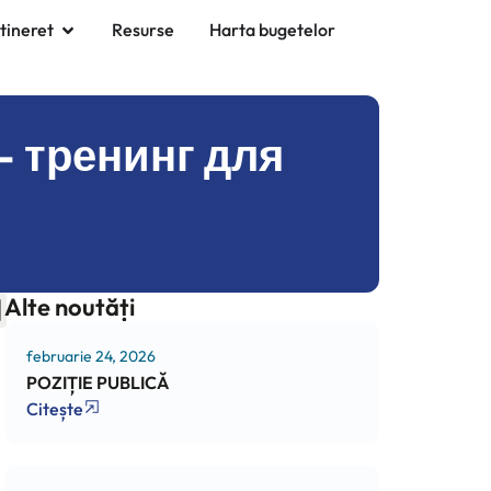
 tineret
Resurse
Harta bugetelor
 тренинг для
Alte noutăți
februarie 24, 2026
POZIȚIE PUBLICĂ
Citește