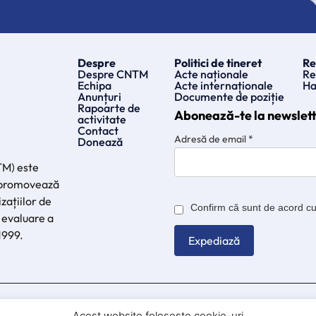
Despre
Politici de tineret
Re
Despre CNTM
Acte naționale
Re
Echipa
Acte internaționale
Ha
Anunțuri
Documente de poziție
Rapoarte de
Abonează-te la newslet
activitate
Contact
Adresă de email
*
Donează
TM) este
e promovează
zațiilor de
Confirm că sunt de acord c
 evaluare a
 1999.
oldova. Această pagină web este finanțată de Uniunea Europeană.
Acest website folosește cookie-uri