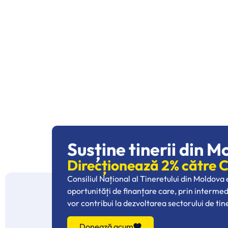
Susține tinerii din M
Direcționează 2% către
Consiliul Național al Tineretului din Moldova
oportunități de finanțare care, prin interme
vor contribui la dezvoltarea sectorului de tin
Donează acum