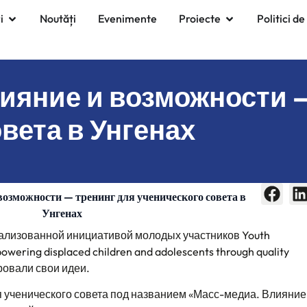
i
Noutăți
Evenimente
Proiecte
Politici de
ияние и возможности —
вета в Унгенах
возможности — тренинг для ученического совета в
Унгенах
ализованной инициативой молодых участников Youth
ring displaced children and adolescents through quality
ровали свои идеи.
я ученического совета под названием «Масс-медиа. Влияние