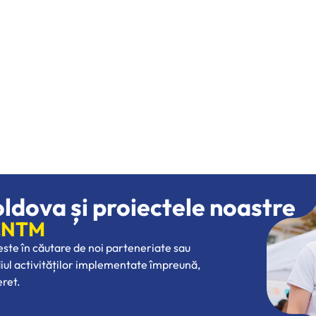
oldova și proiectele noastre
 CNTM
 este în căutare de noi parteneriate sau
diul activităților implementate împreună,
eret.