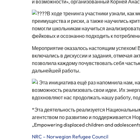
и возможности», организованный Корней Анас
В ходе тренинга участники узнали, как
преимущества и риски, а также научились кр
помогли школьникам научиться анализировать
фейковых и осознанно подходить к потреблен
Мероприятие оказалось настоящим успехом! В 
включались в дискуссии и задания, отмечая а
позволила каждому почувствовать себя частью
дальнейшей работы.
Эта инициатива ещё раз напомнила нам, на
возможность реализовать свои идеи. Их энерг
вдохновляют нас продолжать нашу работу, под
*Эта деятельность реализуется Национальн
агентством по развитию и поддерживается Но
„Empowering displaced children and adolescents
NRC – Norwegian Refugee Council