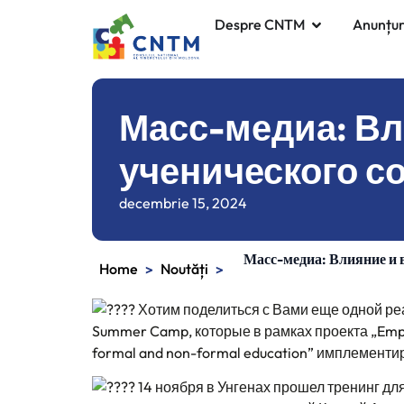
Despre CNTM
Anunțur
Масс-медиа: Вл
ученического со
decembrie 15, 2024
Масс-медиа: Влияние и 
Home
Noutăți
>
>
Хотим поделиться с Вами еще одной ре
Summer Camp, которые в рамках проекта „Empowe
formal and non-formal education” имплементи
14 ноября в Унгенах прошел тренинг дл