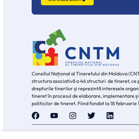
Consiliul Național al Tineretului din Moldova (CN
structura asociativă a 46 structuri de tineret, c
drepturile tinerilor și reprezintă interesele organi
tineret în procesul de elaborare, implementare și
politicilor de tineret. Fiind fondat la 18 februarie
© 2025 CNTM – Consiliul Naţional al Tineretului din M