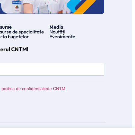
surse
Media
surse de specialitate
Noutăți
rta bugetelor
Evenimente
terul CNTM!
u
politica de confidențialitate CNTM
.
Politica cookies