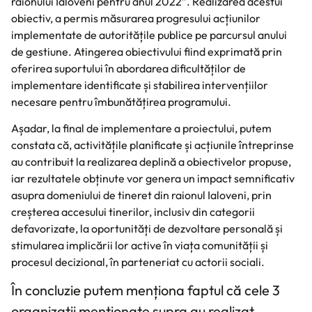
raionului Ialoveni pentru anul 2022”. Realizarea acestui
obiectiv, a permis măsurarea progresului acțiunilor
implementate de autoritățile publice pe parcursul anului
de gestiune. Atingerea obiectivului fiind exprimată prin
oferirea suportului în abordarea dificultăților de
implementare identificate și stabilirea intervențiilor
necesare pentru îmbunătățirea programului.
Așadar, la final de implementare a proiectului, putem
constata că, activitățile planificate și acțiunile întreprinse
au contribuit la realizarea deplină a obiectivelor propuse,
iar rezultatele obținute vor genera un impact semnificativ
asupra domeniului de tineret din raionul Ialoveni, prin
creșterea accesului tinerilor, inclusiv din categorii
defavorizate, la oportunități de dezvoltare personală și
stimularea implicării lor active în viața comunității și
procesul decizional, în parteneriat cu actorii sociali.
În concluzie putem menționa faptul că cele 3
organizații menționate supra au realizat