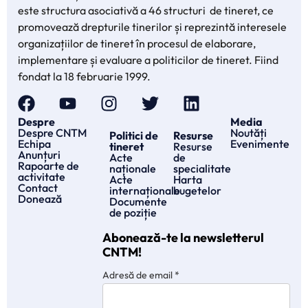
este structura asociativă a 46 structuri de tineret, ce
promovează drepturile tinerilor și reprezintă interesele
organizațiilor de tineret în procesul de elaborare,
implementare și evaluare a politicilor de tineret. Fiind
fondat la 18 februarie 1999.
Despre
Media
Despre CNTM
Noutăți
Politici de
Resurse
Echipa
Evenimente
tineret
Resurse
Anunțuri
Acte
de
Rapoarte de
naționale
specialitate
activitate
Acte
Harta
Contact
internaționale
bugetelor
Donează
Documente
de poziție
Abonează-te la newsletterul
CNTM!
Adresă de email
*